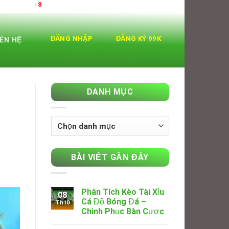
KHUYẾN MÃI ĐẶC BIỆT TRONG 
ĐĂNG NHẬP
ĐĂNG KÝ 99K
IÊN HỆ
DANH MỤC
Danh
mục
BÀI VIẾT GẦN ĐÂY
Phân Tích Kèo Tài Xỉu
08
Cá Độ Bóng Đá –
Th10
Chinh Phục Bàn Cược