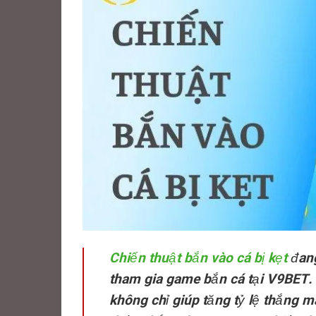
Chiến thuật bắn vào cá bị kẹt
đang
tham gia game bắn cá tại
V9BET
.
không chỉ giúp tăng tỷ lệ thắng m