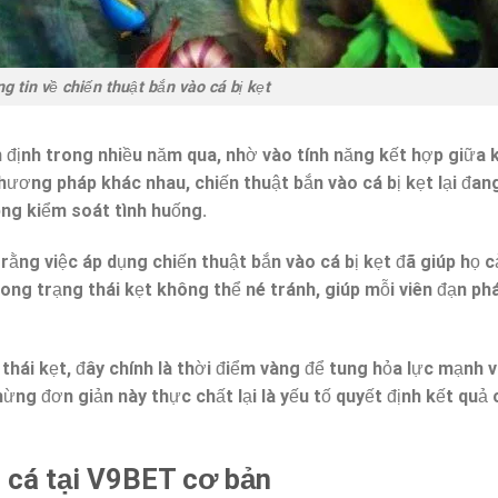
g tin về chiến thuật bắn vào cá bị kẹt
ổn định trong nhiều năm qua, nhờ vào tính năng kết hợp giữa 
phương pháp khác nhau, chiến thuật bắn vào cá bị kẹt lại đan
ộng kiểm soát tình huống.
rằng việc áp dụng chiến thuật bắn vào cá bị kẹt đã giúp họ c
rong trạng thái kẹt không thể né tránh, giúp mỗi viên đạn ph
 thái kẹt, đây chính là thời điểm vàng để tung hỏa lực mạnh v
hừng đơn giản này thực chất lại là yếu tố quyết định kết quả 
 cá tại V9BET cơ bản