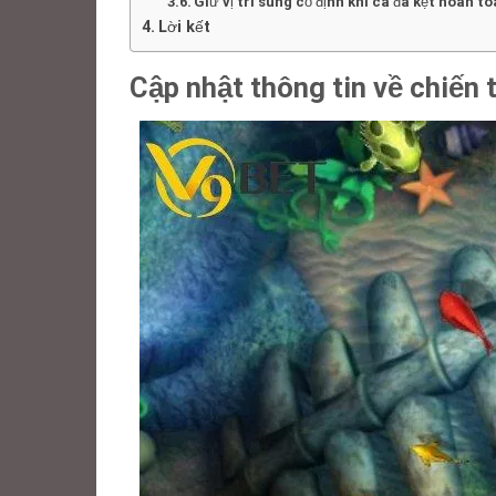
Giữ vị trí súng cố định khi cá đã kẹt hoàn t
Lời kết
Cập nhật thông tin về chiến 