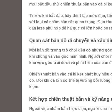
mới bắt đầu thử chiến thuật bắn vào cá bị k
Trước khi bắt đầu, hãy thiết lập mức đạn, t
với loại cá nhắm bắn rất quan trọng. Đạn thư
đạn laze phù hợp để hạ gục cá lớn hoặc boss 
Quan sát bản đồ di chuyển và xác đ
Mỗi bản đồ trong trò chơi đều có những góc c
khi chúng va vào góc màn hình. Người chơi n
khu vực góc trái dưới và phải trên của bản đồ
Chiến thuật bắn vào cá bị kẹt phát huy hiệu 
cơ. Đôi khi cá lớn có thể bị vướng bởi luồng 
kiệm.
Kết hợp chiến thuật bắn và kỹ năng 
Ngoài việc nhắm bắn trực diện, người chơi n