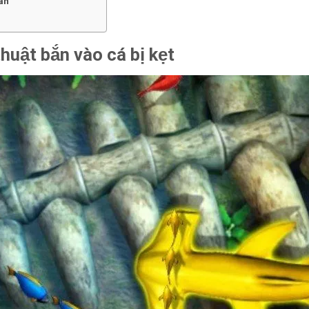
oàn
thuật bắn vào cá bị kẹt