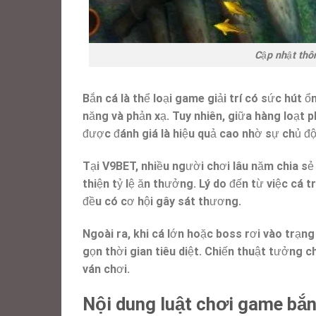
Cập nhật thôn
Bắn cá là thể loại game giải trí có sức hút 
năng và phản xạ. Tuy nhiên, giữa hàng loạt 
được đánh giá là hiệu quả cao nhờ sự chủ đ
Tại V9BET, nhiều người chơi lâu năm chia sẻ 
thiện tỷ lệ ăn thưởng. Lý do đến từ việc cá t
đều có cơ hội gây sát thương.
Ngoài ra, khi cá lớn hoặc boss rơi vào trạng
gọn thời gian tiêu diệt. Chiến thuật tưởng c
ván chơi.
Nội dung luật chơi game bắn