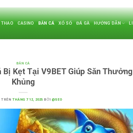
 THAO
CASINO
BẮN CÁ
XỔ SỐ
ĐÁ GÀ
HƯỚNG DẪN
L
BẮN CÁ
á Bị Kẹt Tại V9BET Giúp Săn Thưởng
Khủng
G TRÊN
THÁNG 7 12, 2025
BỞI
@SEO