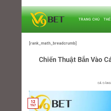
Chuyển
đến
nội
TRANG CHỦ
THỂ
dung
[rank_math_breadcrumb]
Chiến Thuật Bắn Vào C
ĐÃ ĐĂN
12
Th7