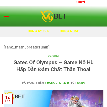
Chuyển
KHUYẾN MÃI ĐẶC BIỆT TR
đến
nội
dung
ĐĂNG KÝ 99K
ĐĂNG NHẬP
[rank_math_breadcrumb]
CASINO
Gates Of Olympus – Game Nổ Hũ
Hấp Dẫn Đậm Chất Thần Thoại
ĐÃ ĐĂNG TRÊN
THÁNG 7 12, 2025
BỞI
@SEO
12
Th7