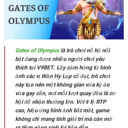
Gates of Olympus
là trò chơi nổ hũ nổi
bật đang được nhiều người chơi yêu
thích tại
V9BET
. Lấy cảm hứng từ hình
ảnh các vị thần Hy Lạp cổ đại, trò chơi
này tạo nên một không gian vừa kỳ ảo
vừa gay cấn, nơi mỗi lượt quay đều là cơ
hội để nhận thưởng lớn. Với tỉ lệ RTP
cao, hiệu ứng hình ảnh bắt mắt, game
không chỉ mang tính giải trí mà còn mở
ra tiềm năng sinh lời hấp dẫn.