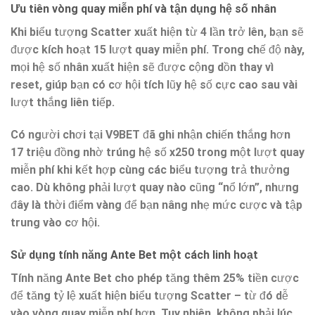
Ưu tiên vòng quay miễn phí và tận dụng hệ số nhân
Khi biểu tượng Scatter xuất hiện từ 4 lần trở lên, bạn sẽ
được kích hoạt 15 lượt quay miễn phí. Trong chế độ này,
mọi hệ số nhân xuất hiện sẽ được cộng dồn thay vì
reset, giúp bạn có cơ hội tích lũy hệ số cực cao sau vài
lượt thắng liên tiếp.
Có người chơi tại V9BET đã ghi nhận chiến thắng hơn
17 triệu đồng nhờ trúng hệ số x250 trong một lượt quay
miễn phí khi kết hợp cùng các biểu tượng trả thưởng
cao. Dù không phải lượt quay nào cũng “nổ lớn”, nhưng
đây là thời điểm vàng để bạn nâng nhẹ mức cược và tập
trung vào cơ hội.
Sử dụng tính năng Ante Bet một cách linh hoạt
Tính năng Ante Bet cho phép tăng thêm 25% tiền cược
để tăng tỷ lệ xuất hiện biểu tượng Scatter – từ đó dễ
vào vòng quay miễn phí hơn. Tuy nhiên, không phải lúc