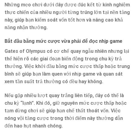
Những mẹo chơi dưới đây được đúc kết từ kinh nghiệm
thực chiến của nhiều người từng trúng lớn tại nền tảng
này, giúp bạn kiểm soát vốn tốt hơn và nâng cao khả
năng nhận thưởng.
Bắt đầu bằng mức cược vừa phải để đọc nhịp game
Gates of Olympus có cơ chế quay ngẫu nhiên nhưng lại
thể hiện rõ các giai đoạn biến động trong chu kỳ trả
thưởng. Việc khởi đầu bằng mức cược thấp hoặc trung
bình sẽ giúp bạn làm quen với nhịp game và quan sát
xem tần suất trả thưởng có đều hay không.
Nếu gặp nhiều lượt quay trắng liên tiếp, đây có thể là
chu kỳ “lạnh”. Khi đó, giữ nguyên mức cược thấp hoặc
tạm dừng chơi sẽ giúp hạn chế thất thoát vốn. Việc
nóng vội tăng cược trong thời điểm này thường dẫn
đến hao hụt nhanh chóng.