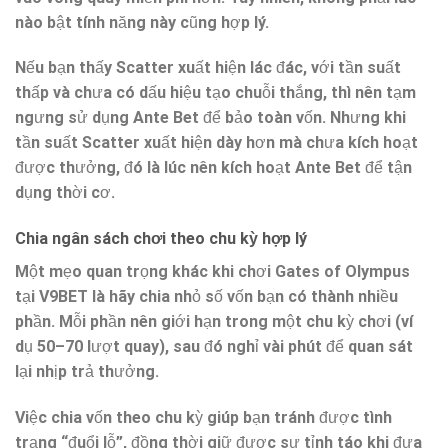
nào bật tính năng này cũng hợp lý.
Nếu bạn thấy Scatter xuất hiện lác đác, với tần suất
thấp và chưa có dấu hiệu tạo chuỗi thắng, thì nên tạm
ngưng sử dụng Ante Bet để bảo toàn vốn. Nhưng khi
tần suất Scatter xuất hiện dày hơn mà chưa kích hoạt
được thưởng, đó là lúc nên kích hoạt Ante Bet để tận
dụng thời cơ.
Chia ngân sách chơi theo chu kỳ hợp lý
Một mẹo quan trọng khác khi chơi Gates of Olympus
tại V9BET là hãy chia nhỏ số vốn bạn có thành nhiều
phần. Mỗi phần nên giới hạn trong một chu kỳ chơi (ví
dụ 50–70 lượt quay), sau đó nghỉ vài phút để quan sát
lại nhịp trả thưởng.
Việc chia vốn theo chu kỳ giúp bạn tránh được tình
trạng “đuổi lỗ”, đồng thời giữ được sự tỉnh táo khi đưa