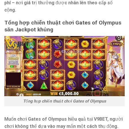
phí – nơi giá trị thưởng được nhân lên theo cấp số
cộng.
Tổng hợp chiến thuật chơi Gates of Olympus
săn Jackpot khủng
Tổng hợp chiến thuật chơi Gates of Olympus
Muốn chơi Gates of Olympus hiệu quả tại V9BET, người
chơi không thể dựa vào may mắn một cách thụ động.