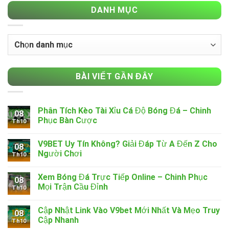
DANH MỤC
Danh
mục
BÀI VIẾT GẦN ĐÂY
Phân Tích Kèo Tài Xỉu Cá Độ Bóng Đá – Chinh
08
Phục Bàn Cược
Th10
V9BET Uy Tín Không? Giải Đáp Từ A Đến Z Cho
08
Người Chơi
Th10
Xem Bóng Đá Trực Tiếp Online – Chinh Phục
08
Mọi Trận Cầu Đỉnh
Th10
Cập Nhật Link Vào V9bet Mới Nhất Và Mẹo Truy
08
Cập Nhanh
Th10