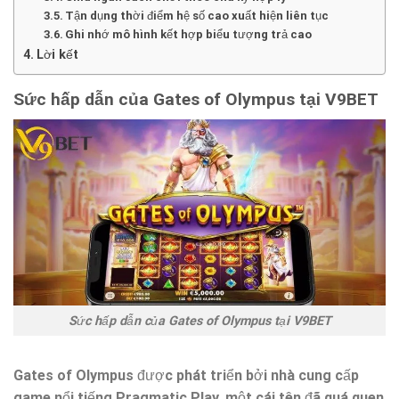
Tận dụng thời điểm hệ số cao xuất hiện liên tục
Ghi nhớ mô hình kết hợp biểu tượng trả cao
Lời kết
Sức hấp dẫn của Gates of Olympus tại V9BET
Sức hấp dẫn của Gates of Olympus tại V9BET
Gates of Olympus được phát triển bởi nhà cung cấp
game nổi tiếng Pragmatic Play, một cái tên đã quá quen