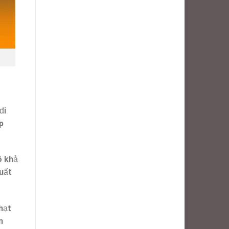
đi
p
ó khả
uất
hạt
n