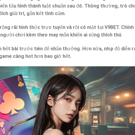
 biến tấu hình thành luật chuẩn sau đó. Thông thường, trò ch
ch giải trí, gắn kết tình cảm.
ộng rãi hình thức trực tuyến và rồi có mặt tại V9BET. Chính
 người chơi kèm theo may mắn khiến ai cũng thích thú.
h hết bài trước tiên để nhận thưởng. Hơn nữa, nhịp độ diễn r
 game càng hot hơn bao giờ hết.