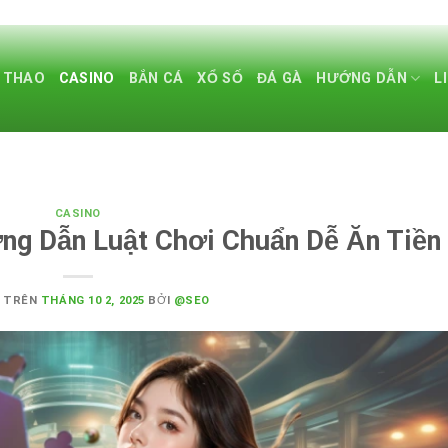
 THAO
CASINO
BẮN CÁ
XỔ SỐ
ĐÁ GÀ
HƯỚNG DẪN
L
CASINO
g Dẫn Luật Chơi Chuẩn Dễ Ăn Tiền
G TRÊN
THÁNG 10 2, 2025
BỞI
@SEO