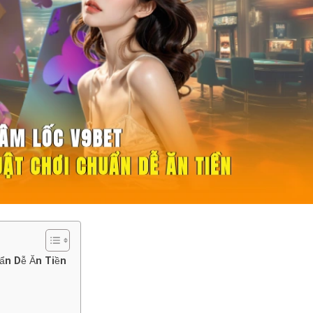
ẩn Dễ Ăn Tiền