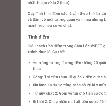
nhất thuộc về lá 2 (heo).
Quy định tính điểm các lá vẫn theo thứ tự tăn
và Sâm có mối tương quan với nhau nhưng lại
mạnh yếu nếu so về chất.
Tính điểm
Hiểu cách tính điểm trong
Sâm Lốc V9BET
g
tránh thua lỗ. Cụ thể:
Ăn trắng tương đương tiền thắng 20 quân 
thua.
Cóng: Trả tiền thua 15 quân x tiền cược ba
Xin làng ăn được tổng toàn bộ 20 lá x mứ
Tứ quý chặt 2: Gom về túi x15 tiền cược 
Bị thối 2: Chấp nhận mất x5 tiền cược đã 