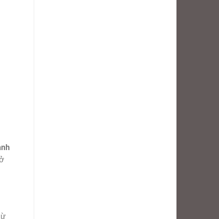
ành
 ở
từ