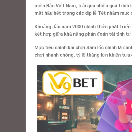
miền Bắc Việt Nam, trải qua nhiều quá trình
mặt hầu hết trong các dịp lễ Tết nhằm mục đí
Khoảng đầu năm 2000 chính thức phát triển r
kết hợp giữa khả năng phán đoán tài tình từ
Mục tiêu chính khi chơi Sâm lốc chính là đán
chơi nhanh chóng, tỷ lệ thắng lớn khiến tựa