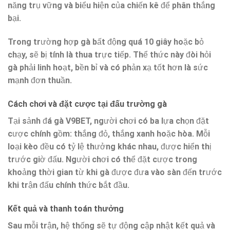
năng trụ vững và biểu hiện của chiến kê để phân thắng
bại.
Trong trường hợp gà bất động quá 10 giây hoặc bỏ
chạy, sẽ bị tính là thua trực tiếp. Thể thức này đòi hỏi
gà phải linh hoạt, bền bỉ và có phản xạ tốt hơn là sức
mạnh đơn thuần.
Cách chơi và đặt cược tại đấu trường gà
Tại sảnh đá gà V9BET, người chơi có ba lựa chọn đặt
cược chính gồm: thắng đỏ, thắng xanh hoặc hòa. Mỗi
loại kèo đều có tỷ lệ thưởng khác nhau, được hiển thị
trước giờ đấu. Người chơi có thể đặt cược trong
khoảng thời gian từ khi gà được đưa vào sàn đến trước
khi trận đấu chính thức bắt đầu.
Kết quả và thanh toán thưởng
Sau mỗi trận, hệ thống sẽ tự động cập nhật kết quả và