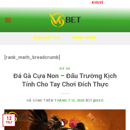
Chuyển
KHUYẾN MÃI ĐẶC BIỆT TRO
đến
nội
dung
ĐĂNG KÝ 99K
ĐĂNG NHẬP
[rank_math_breadcrumb]
ĐÁ GÀ
Đá Gà Cựa Non – Đấu Trường Kịch
Tính Cho Tay Chơi Đích Thực
ĐÃ ĐĂNG TRÊN
THÁNG 7 12, 2025
BỞI
@SEO
12
Th7