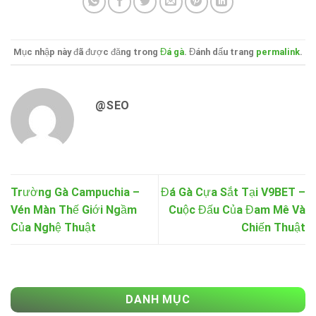
Mục nhập này đã được đăng trong
Đá gà
. Đánh dấu trang
permalink
.
@SEO
Trường Gà Campuchia –
Đá Gà Cựa Sắt Tại V9BET –
Vén Màn Thế Giới Ngầm
Cuộc Đấu Của Đam Mê Và
Của Nghệ Thuật
Chiến Thuật
DANH MỤC