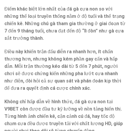
Điểm khác biệt lớn nhất của đá gà cựa non so với
những thể loại truyền thống nằm ở độ tuổi và thể trạng
chiến kê. Những chú gà tham gia thường ở giai đoạn từ
7 đến 9 tháng tuổi, chưa đạt đến độ “lì đòn” như gà cựa
sắt trưởng thành.
Điều này khiến trận đấu diễn ra nhanh hơn, ít chấn
thương hơn, nhưng không kém phần gay cấn và hấp
dẫn. Mỗi trận thường kéo dài từ 5 đến 7 phút, người
chơi sẽ được chứng kiến những pha lướt cựa nhanh
như điện, đòi hỏi cả sự quan sát và phán đoán kịp thời
để đưa ra quyết định cá cược chính xác.
Không chỉ hấp dẫn về hình thức, đá gà cựa non tại
V9BET còn được đầu tư kỹ lưỡng về nền tảng hiển thị.
Từng hình ảnh chiến kê, cận cảnh cú đá, hay tốc độ
chạm cựa đều được truyền tải với chất lượng HD, giúp
người chơi theo dõi rõ từng chuyển động.